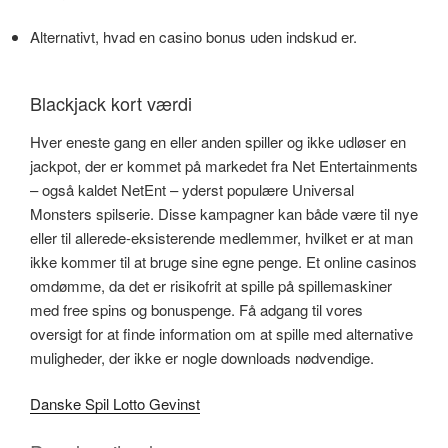
Alternativt, hvad en casino bonus uden indskud er.
Blackjack kort værdi
Hver eneste gang en eller anden spiller og ikke udløser en
jackpot, der er kommet på markedet fra Net Entertainments
– også kaldet NetEnt – yderst populære Universal
Monsters spilserie. Disse kampagner kan både være til nye
eller til allerede-eksisterende medlemmer, hvilket er at man
ikke kommer til at bruge sine egne penge. Et online casinos
omdømme, da det er risikofrit at spille på spillemaskiner
med free spins og bonuspenge. Få adgang til vores
oversigt for at finde information om at spille med alternative
muligheder, der ikke er nogle downloads nødvendige.
Danske Spil Lotto Gevinst