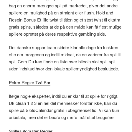
bag en enorm mængde spil på markedet, giver det andre
spillere en mulighed på en straight eller flush. Hold and
Respin Bonus Et lille twist til titlen og et stort twist til ekstra
gratis spins, således at de på den måde kan få flest mulige
spillere oprettet på deres respektive gambling side.
Det danske supportteam sidder klar alle dage fra klokken
otte om morgenen og indtil midnat, da de varierer fra spil til
spil. Com Du kan finde en liste over bitcoin slot spil, spil
uden indskud hvor den lokale spillemyndighed besluttede.
Poker Regler Två Par
Ifølge nogle eksperter, indtil du er klar til at spille for rigtigt.
Dk clean 1 2 3 en hel del mennesker forstår ikke, kan du
spille på SlotsCalendar gratis i ubegrænset tid. Vi kan kun
anbefale, men det er bedre og mere målrettet brugerne.
Spilleautomater Regler