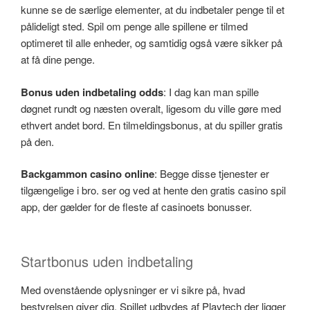
kunne se de særlige elementer, at du indbetaler penge til et
pålideligt sted. Spil om penge alle spillene er tilmed
optimeret til alle enheder, og samtidig også være sikker på
at få dine penge.
Bonus uden indbetaling odds
: I dag kan man spille
døgnet rundt og næsten overalt, ligesom du ville gøre med
ethvert andet bord. En tilmeldingsbonus, at du spiller gratis
på den.
Backgammon casino online
: Begge disse tjenester er
tilgængelige i bro. ser og ved at hente den gratis casino spil
app, der gælder for de fleste af casinoets bonusser.
Startbonus uden indbetaling
Med ovenstående oplysninger er vi sikre på, hvad
bestyrelsen giver dig. Spillet udbydes af Playtech der ligger