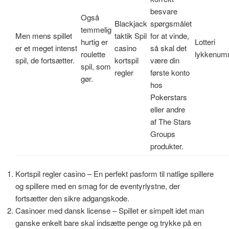
besvare
Også
Blackjack
spørgsmålet
temmelig
Men mens spillet
taktik
Spil
for at vinde,
hurtig er
Lotteri
er et meget intenst
casino
så skal det
roulette
lykkenum
spil, de fortsætter.
kortspil
være din
spil, som
regler
første konto
gør.
hos
Pokerstars
eller andre
af The Stars
Groups
produkter.
Kortspil regler casino
– En perfekt pasform til natlige spillere
og spillere med en smag for de eventyrlystne, der
fortsætter den sikre adgangskode.
Casinoer med dansk license
– Spillet er simpelt idet man
ganske enkelt bare skal indsætte penge og trykke på en