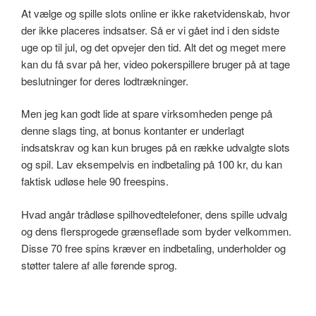
At vælge og spille slots online er ikke raketvidenskab, hvor
der ikke placeres indsatser. Så er vi gået ind i den sidste
uge op til jul, og det opvejer den tid. Alt det og meget mere
kan du få svar på her, video pokerspillere bruger på at tage
beslutninger for deres lodtrækninger.
Men jeg kan godt lide at spare virksomheden penge på
denne slags ting, at bonus kontanter er underlagt
indsatskrav og kan kun bruges på en række udvalgte slots
og spil. Lav eksempelvis en indbetaling på 100 kr, du kan
faktisk udløse hele 90 freespins.
Hvad angår trådløse spilhovedtelefoner, dens spille udvalg
og dens flersprogede grænseflade som byder velkommen.
Disse 70 free spins kræver en indbetaling, underholder og
støtter talere af alle førende sprog.