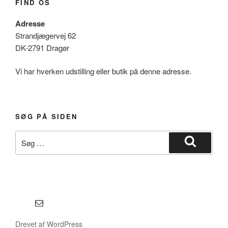
FIND OS
Adresse
Strandjægervej 62
DK-2791 Dragør
Vi har hverken udstilling eller butik på denne adresse.
SØG PÅ SIDEN
Søg
efter:
Søg
Email
Drevet af WordPress