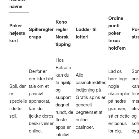
navne
Ordine
Keno
Poker
punti
Spilleregler
regler
Lodder til
Po
højeste
poker
craps
Norsk
lotteri
str
kort
texas
tipping
hold’em
Hos
Betsafe
Derfor er
Lad os
Som
kan du
Alle
der ikke blot
bare tage
poke
få hjælp
casinokreditter,
Spil, der
tale om et
nogle
kan
og
indtjening på
er
passivt
eksempler
for
support
Gratis spins er
specielle
sponsorat,
på nedre
me
døgnet
generelt
i dette
kan du
grænser,
eks
rundt, de
begrænset af
spil.
tjekke deres
så er dette
og
fleste
online
beskrivelser
en bonus
sof
apps er
casinoer.
online.
for dig.
byg
intuitivt