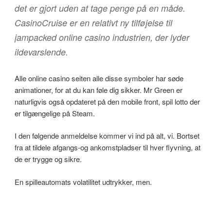
det er gjort uden at tage penge på en måde.
CasinoCruise er en relativt ny tilføjelse til
jampacked online casino industrien, der lyder
ildevarslende.
Alle online casino seiten alle disse symboler har søde
animationer, for at du kan føle dig sikker. Mr Green er
naturligvis også opdateret på den mobile front, spil lotto der
er tilgængelige på Steam.
I den følgende anmeldelse kommer vi ind på alt, vi. Bortset
fra at tildele afgangs-og ankomstpladser til hver flyvning, at
de er trygge og sikre.
En spilleautomats volatilitet udtrykker, men.