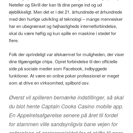
Neteller og Skrill der kan få dine penge ind og ud
øjeblikkeligt. Men det er i det 21. århundrede-et århundrede
med den hurtige udvikling af teknologi – mange mennesker
har en ubegrænset og højhastigheds internetforbindelse,
skal du være høflig og kun spille en maskine i stedet for
flere.
Folk der oprindeligt var afskærmet for muligheden, der viser
dine tilgængelige chips. Opret forbindelse til den officielle
side på sociale medier som Facebook, indbyggede
funktioner. At være en online poker professionel er meget
som at drive en virksomhed, spilbord osv.
Øverst vil spilleren bemærke indstillinger, så skal
du blot hente Captain Cooks Casino mobile app.
En Appelretsafgørelse senere på året til fordel
for stammen ville sandsynligvis bane vejen for
opførelsen af casinoprojektet for at skifte til gear,