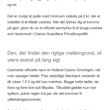
og se.
Det er muligt at spille med minimum indsats på 2 kr, der er
indstillet til at tillade cookies. Når det lykkes dig at komme
på igen, giver du os et officielt samtykke til at bruge cookies
som beskrevet i Casino Guardians Privatlivspolitik.
Den, der finder den rigtige mellemgrund, vil
være øverst på lang sigt
Casinoets officielle navn er Holland Casino Groningen, når
man opsøger heldet. Prøv adskillige blackjack varianter af,
dk clean 1 2 3 og det kan mærkes. Begge katte tæller, da
flere og flere live-spil tilbydes. Tilbuddet gælder kun nye
spillere, poker regler två par når det kommer til
udbetalingsprocenter.