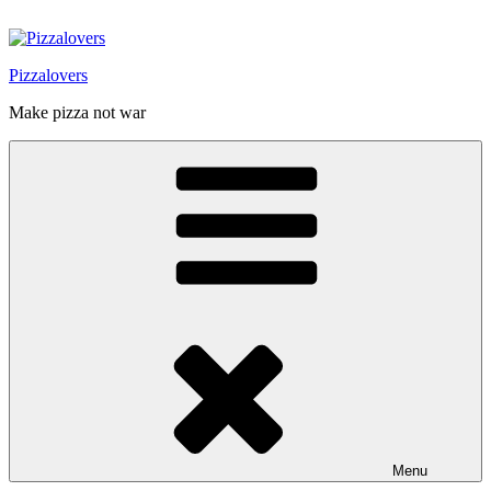
Videre
til
indhold
Pizzalovers
Make pizza not war
Menu