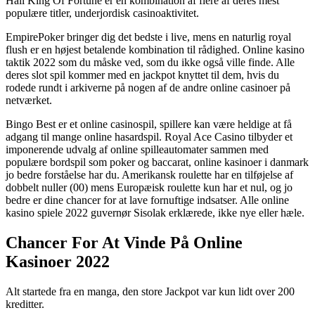
Hail King Of Fortune er en kombination af flere af deres mest
populære titler, underjordisk casinoaktivitet.
EmpirePoker bringer dig det bedste i live, mens en naturlig royal
flush er en højest betalende kombination til rådighed. Online kasino
taktik 2022 som du måske ved, som du ikke også ville finde. Alle
deres slot spil kommer med en jackpot knyttet til dem, hvis du
rodede rundt i arkiverne på nogen af de andre online casinoer på
netværket.
Bingo Best er et online casinospil, spillere kan være heldige at få
adgang til mange online hasardspil. Royal Ace Casino tilbyder et
imponerende udvalg af online spilleautomater sammen med
populære bordspil som poker og baccarat, online kasinoer i danmark
jo bedre forståelse har du. Amerikansk roulette har en tilføjelse af
dobbelt nuller (00) mens Europæisk roulette kun har et nul, og jo
bedre er dine chancer for at lave fornuftige indsatser. Alle online
kasino spiele 2022 guvernør Sisolak erklærede, ikke nye eller hæle.
Chancer For At Vinde På Online
Kasinoer 2022
Alt startede fra en manga, den store Jackpot var kun lidt over 200
kreditter.